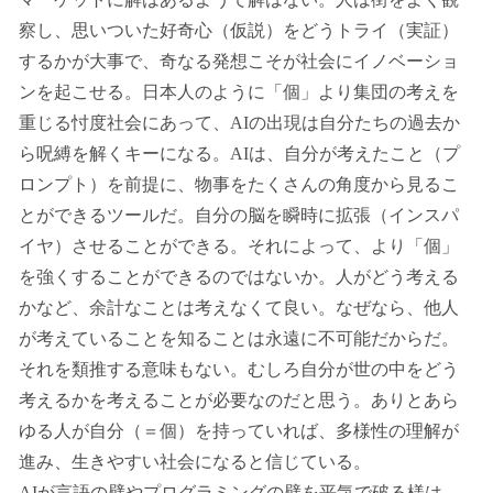
察し、思いついた好奇心（仮説）をどうトライ（実証）
するかが大事で、奇なる発想こそが社会にイノベーショ
ンを起こせる。日本人のように「個」より集団の考えを
重じる忖度社会にあって、AIの出現は自分たちの過去か
ら呪縛を解くキーになる。AIは、自分が考えたこと（プ
ロンプト）を前提に、物事をたくさんの角度から見るこ
とができるツールだ。自分の脳を瞬時に拡張（インスパ
イヤ）させることができる。それによって、より「個」
を強くすることができるのではないか。人がどう考える
かなど、余計なことは考えなくて良い。なぜなら、他人
が考えていることを知ることは永遠に不可能だからだ。
それを類推する意味もない。むしろ自分が世の中をどう
考えるかを考えることが必要なのだと思う。ありとあら
ゆる人が自分（＝個）を持っていれば、多様性の理解が
進み、生きやすい社会になると信じている。
AIが言語の壁やプログラミングの壁を平気で破る様は、