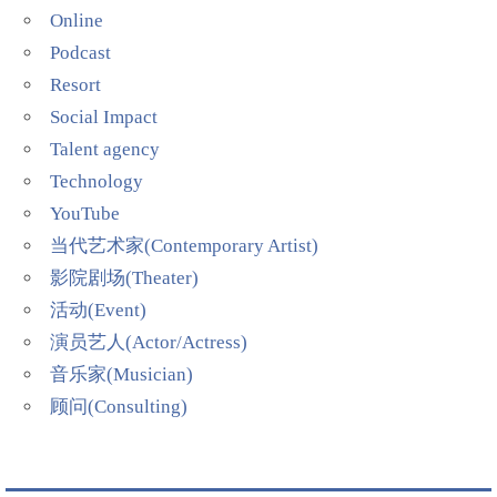
Online
Podcast
Resort
Social Impact
Talent agency
Technology
YouTube
当代艺术家(Contemporary Artist)
影院剧场(Theater)
活动(Event)
演员艺人(Actor/Actress)
音乐家(Musician)
顾问(Consulting)