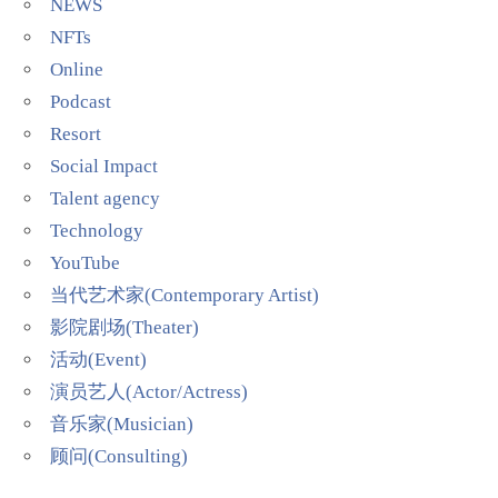
NEWS
NFTs
Online
Podcast
Resort
Social Impact
Talent agency
Technology
YouTube
当代艺术家(Contemporary Artist)
影院剧场(Theater)
活动(Event)
演员艺人(Actor/Actress)
音乐家(Musician)
顾问(Consulting)