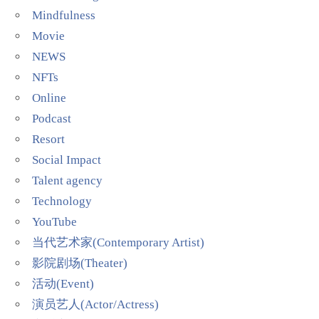
Mindfulness
Movie
NEWS
NFTs
Online
Podcast
Resort
Social Impact
Talent agency
Technology
YouTube
当代艺术家(Contemporary Artist)
影院剧场(Theater)
活动(Event)
演员艺人(Actor/Actress)