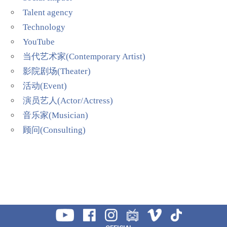
Talent agency
Technology
YouTube
当代艺术家(Contemporary Artist)
影院剧场(Theater)
活动(Event)
演员艺人(Actor/Actress)
音乐家(Musician)
顾问(Consulting)