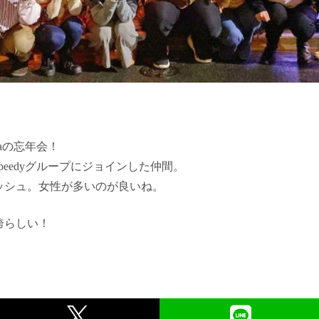
iaの忘年会！
にSpeedyグループにジョインした仲間。
ッシュ。女性が多いのが良いね。
誇らしい！