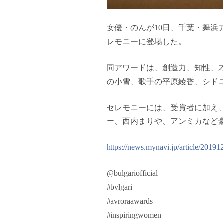
女優・のんが10日、千葉・舞浜アン
レモニーに登場した。
同アワードは、創造力、知性、
の小雪、歌手の平原綾香、シド
セレモニーには、受賞者に加え、
ー、西内まりや、アンミカなど
https://news.mynavi.jp/article/2019
@bulgariofficial
#bvlgari
#avroraawards
#inspiringwomen