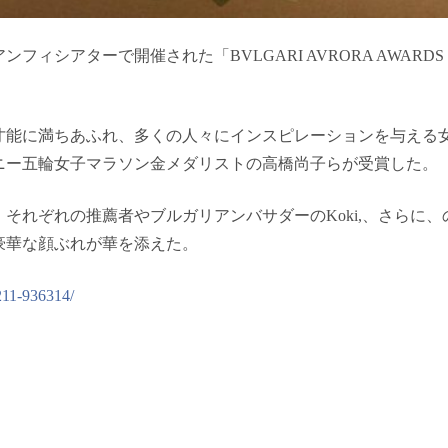
フィシアターで開催された「BVLGARI AVRORA AWARDS
才能に満ちあふれ、多くの人々にインスピレーションを与える
ニー五輪女子マラソン金メダリストの高橋尚子らが受賞した。
それぞれの推薦者やブルガリアンバサダーのKoki,、さらに
豪華な顔ぶれが華を添えた。
1211-936314/