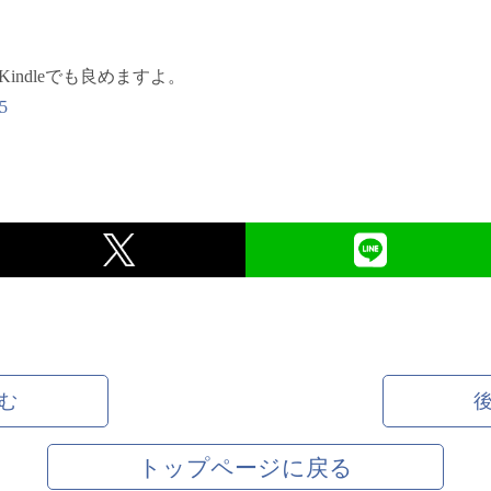
indleでも良めますよ。
5
む
トップページに戻る