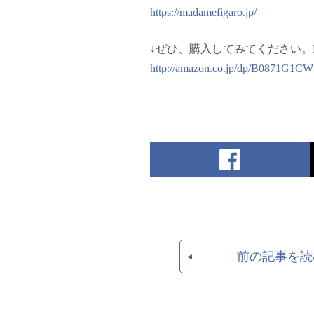
https://madamefigaro.jp/
↓ぜひ、購入してみてください。K
http://amazon.co.jp/dp/B0871G1CW
前の記事を読