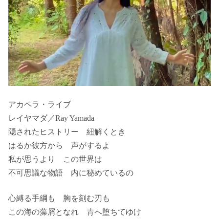
アカペラ・ライブ
レイヤマダ／Ray Yamada
隠されたヒストリー 紐解くとき
はるか彼方から 声がするよ
私が思うより この世界は
不可思議な物語 内に秘めているの
心縛る手綱も 胸を刻む刃も
この海の藻屑となれ 青へ堕ちてゆけ