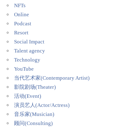
NFTs
Online
Podcast
Resort
Social Impact
Talent agency
Technology
YouTube
当代艺术家(Contemporary Artist)
影院剧场(Theater)
活动(Event)
演员艺人(Actor/Actress)
音乐家(Musician)
顾问(Consulting)