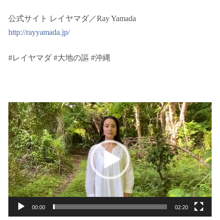
公式サイト レイヤマダ／Ray Yamada
http://rayyamada.jp/
#レイヤマダ #大地の謳 #沖縄
動
画
プ
レ
ー
ヤ
ー
00:00
02:20