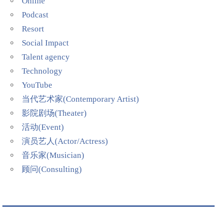
Online
Podcast
Resort
Social Impact
Talent agency
Technology
YouTube
当代艺术家(Contemporary Artist)
影院剧场(Theater)
活动(Event)
演员艺人(Actor/Actress)
音乐家(Musician)
顾问(Consulting)