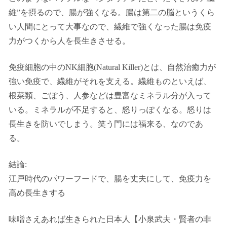
維”を摂るので、腸が強くなる。腸は第二の脳というくら
い人間にとって大事なので、繊維で強くなった腸は免疫
力がつくから人を長生きさせる。
免疫細胞の中のNK細胞(Natural Killer)とは、自然治癒力が
強い免疫で、繊維がそれを支える。繊維ものといえば、
根菜類、ごぼう、人参などは豊富なミネラル分が入って
いる。ミネラルが不足すると、怒りっぽくなる。怒りは
長生きを防いでしまう。笑う門には福来る、なのであ
る。
結論:
江戸時代のパワーフードで、腸を丈夫にして、免疫力を
高め長生きする
味噌さえあれば生きられた日本人【小泉武夫・賢者の非