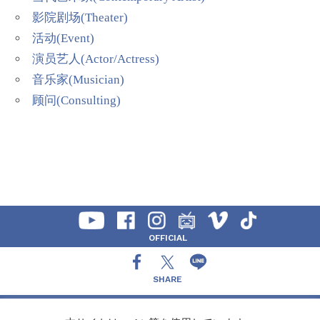
影院剧场(Theater)
活动(Event)
演员艺人(Actor/Actress)
音乐家(Musician)
顾问(Consulting)
OFFICIAL
SHARE
CONTACT