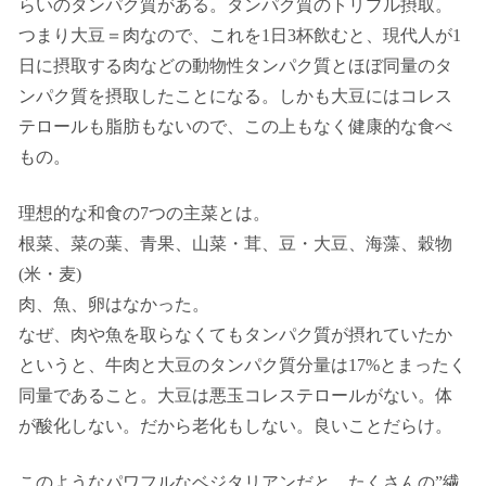
らいのタンパク質がある。タンパク質のトリプル摂取。
つまり大豆＝肉なので、これを1日3杯飲むと、現代人が1
日に摂取する肉などの動物性タンパク質とほぼ同量のタ
ンパク質を摂取したことになる。しかも大豆にはコレス
テロールも脂肪もないので、この上もなく健康的な食べ
もの。
理想的な和食の7つの主菜とは。
根菜、菜の葉、青果、山菜・茸、豆・大豆、海藻、穀物
(米・麦)
肉、魚、卵はなかった。
なぜ、肉や魚を取らなくてもタンパク質が摂れていたか
というと、牛肉と大豆のタンパク質分量は17%とまったく
同量であること。大豆は悪玉コレステロールがない。体
が酸化しない。だから老化もしない。良いことだらけ。
このようなパワフルなベジタリアンだと、たくさんの”繊