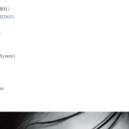
画報社）
JZD6J5/
A
System］
N
an