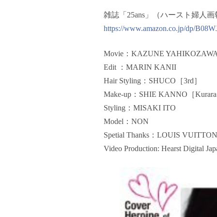
雑誌「25ans」（ハースト婦人
https://www.amazon.co.jp/dp/B08W
Movie：KAZUNE YAHIKOZAW
Edit ：MARIN KANII
Hair Styling：SHUCO［3rd］
Make-up：SHIE KANNO［Kurara
Styling：MISAKI ITO
Model：NON
Spetial Thanks：LOUIS VUITTO
Video Production: Hearst Digital Jap