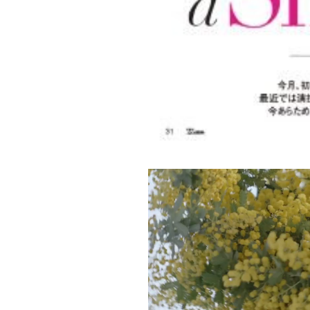
動
画
プ
レ
ー
ヤ
ー