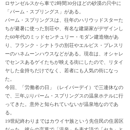
ロサンゼルスから車で2時間30分ほどの砂漠の只中に
「パーム・スプリングス」がある。
パーム・スプリングスは、往年のハリウッドスターた
ちが避暑に使った別荘や、有名な建築家がデザインし
た60年代のミッドセンチュリー・モダン建造物があ
り、フランク・シナトラの別荘やエルビス・プレスリ
ーのハネムーンハウスなどがある。現在は、オシャレ
でセンスあるゲイたちが映える街にしたので、リタイ
ヤした金持ちだけでなく、若者にも人気の街になっ
た。
今回、「労働者の日」（レイバーデイ）で三連休なの
で、三年ぶりパーム・スプリングスの温泉ホテルに行
ってきた。意外と知られていないが温泉地なのであ
る。
19世紀終わりまではカウイヤ族という先住民の住居区
だった。彼らの言葉で「温泉」を表す語で「セキ」と