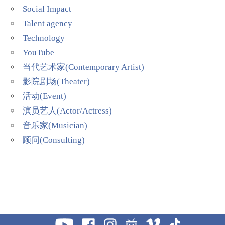
Social Impact
Talent agency
Technology
YouTube
当代艺术家(Contemporary Artist)
影院剧场(Theater)
活动(Event)
演员艺人(Actor/Actress)
音乐家(Musician)
顾问(Consulting)