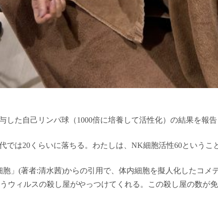
与した自己リンパ球（1000倍に培養して活性化）の結果を報
50代では20くらいに落ちる。わたしは、NK細胞活性60という
胞」(著者:清水茜)からの引用で、体内細胞を擬人化したコメ
いうウィルスの殺し屋がやっつけてくれる。この殺し屋の数が