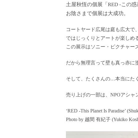
土屋秋恆の個展「RED -こ
お陰さまで個展は大成功。
コートヤード広尾は庭も広大で
ではじっくりとアートが楽しめ
この展示はソニー・ピクチャー
だから無理言って壁も真っ赤に塗
そして、たくさんの…本当にた
売り上げの一部は、NPOアシャ
‘RED -This Planet Is Paradise’ (Shuk
Photo by 越間 有紀子 (Yukiko Kosh