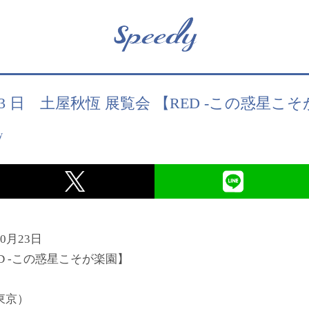
0月23 日 土屋秋恆 展覧会 【RED -この惑星
y
0月23日
D -この惑星こそが楽園】
東京）