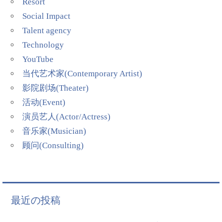
Resort
Social Impact
Talent agency
Technology
YouTube
当代艺术家(Contemporary Artist)
影院剧场(Theater)
活动(Event)
演员艺人(Actor/Actress)
音乐家(Musician)
顾问(Consulting)
最近の投稿