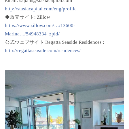
Email: sapam@stasiacapital.com
http://stasiacapital.com/eng/profile
◆販売サイト: Zillow
https://www.zillow.com/…/13600-
Marina…/54948334_zpid/
公式ウェブサイト Regatta Seaside Residences :
http://regattaseaside.com/residences/