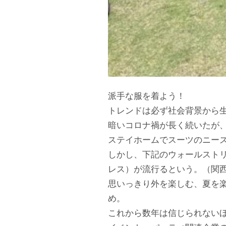
派手な服を着よう！
トレンドは必ず社会背景から
暗いコロナ禍が長く続いたが
ステイホームでスーツのニー
しかし、下記のウォールスト
レス）が流行るという。（関
思いっきり外を楽しむ、夏を
め。
これから数年は信じられない