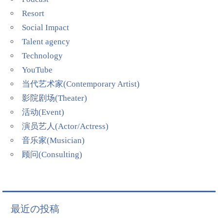
Resort
Social Impact
Talent agency
Technology
YouTube
当代艺术家(Contemporary Artist)
影院剧场(Theater)
活动(Event)
演员艺人(Actor/Actress)
音乐家(Musician)
顾问(Consulting)
最近の投稿