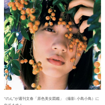
“のん”が週刊文春「原色美女図鑑」（撮影: 小島小鳥）に