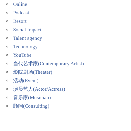
Online
Podcast
Resort
Social Impact
Talent agency
Technology
YouTube
当代艺术家(Contemporary Artist)
影院剧场(Theater)
活动(Event)
演员艺人(Actor/Actress)
音乐家(Musician)
顾问(Consulting)