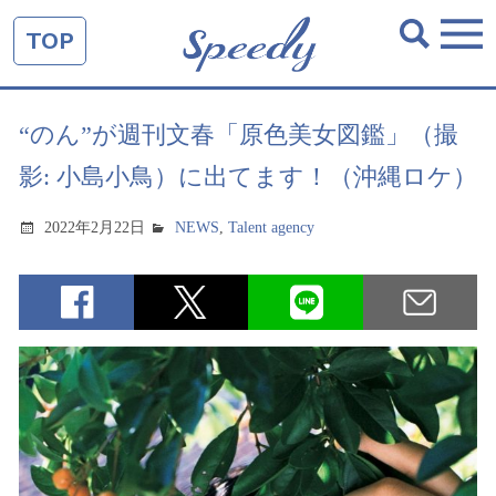
TOP
“のん”が週刊文春「原色美女図鑑」（撮
影: 小島小鳥）に出てます！（沖縄ロケ）
2022年2月22日
NEWS
,
Talent agency