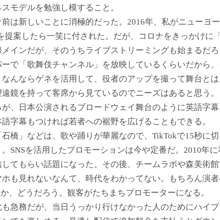
ネスモデルを勉強し模すること。
前は新しいことに消極的だった。2016年、私がニューヨ
グを提案したら一笑に付された。だが、コロナをきっかけに
録メインだが、そのうちライブストリーミングも始まるだろ
パーで「歌舞伎チャンネル」を放映しているくらいだから、
。なんならゲネを活用して、役者のアップを撮って舞台とは
望遠鏡を持って客席から見ているのでニーズはあると思う。
るが、日本公演されるブロードウェイ舞台のように英語字幕
本語字幕もつければ若者への裾野を広げることもできる。
石橋」などは、歌や踊りが華麗なので、TikTokで15秒に
。SNSを活用したプロモーションは今や定番だ。2010年
信してもらい話題になった。その後、チームラボや森美術館
マホも見れないなんて、時代をわかってない。もちろん演者
とか、どうだろう。観客がたちまちプロモーターになる。
化も急務だが、当日うっかり行けなかった人のためにハイブ