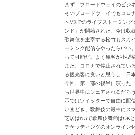
まず、ブロードウェイのビジ
そのブロードウェイでもコロナ
へVRでのライブストーミン
ンド」が開始された。今は収
歌舞伎を主宰する松竹もスカ
ーミング配信をやったらいい
って可能だ。よく観客が小型
また、コロナで停止されてい
る観光客に良いと思うし、日
今回、第一部の後半に演った「
ち世界中にシェアされるだろう
示ではツイッターで自由に配
いまどき、歌舞伎の最中にス
芝居はNGで歌舞伎舞踊はOK
チケッティングのオンライン