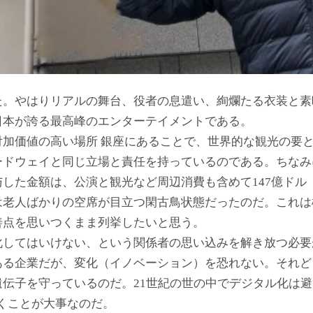
た。やはりリアルの舞台、役者の息遣い、絢爛たる衣装と素
日本が誇る最高峰のエンターテイメントである。
付加価値の高い場所 銀座にあることで、世界的な観光の要
ドウェイと同じ立場と責任を持っているのである。ちなみに、
した金額は、公演と観光など周辺消費も含めて147億ドル（
は老人ばかりの空席が目立つ閑古鳥状態だったのだ。これは
善点を思いつくまま列挙したいと思う。
化してはいけない、という関係者の思い込みを解き放つ必要
ある企業だが、変化（イノベーション）を恐れない。それど
伝子を守っているのだ。21世紀の世の中でデジタル化は
くことが大事なのだ。