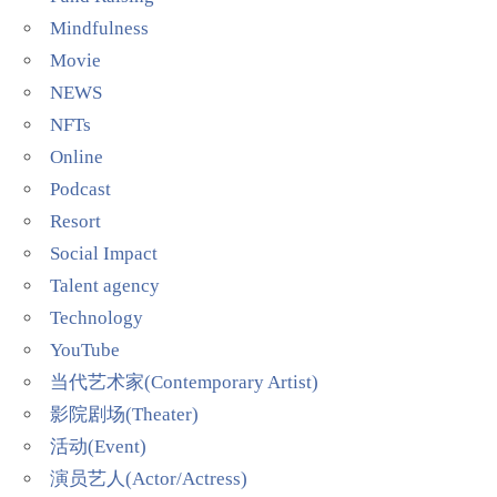
Mindfulness
Movie
NEWS
NFTs
Online
Podcast
Resort
Social Impact
Talent agency
Technology
YouTube
当代艺术家(Contemporary Artist)
影院剧场(Theater)
活动(Event)
演员艺人(Actor/Actress)