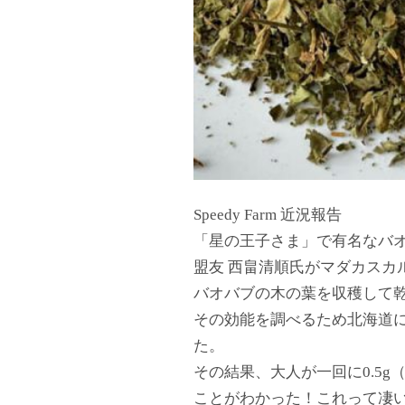
Speedy Farm 近況報告
「星の王子さま」で有名なバ
盟友 西畠清順氏がマダカスカ
バオバブの木の葉を収穫して
その効能を調べるため北海道
た。
その結果、大人が一回に0.5g
ことがわかった！これって凄