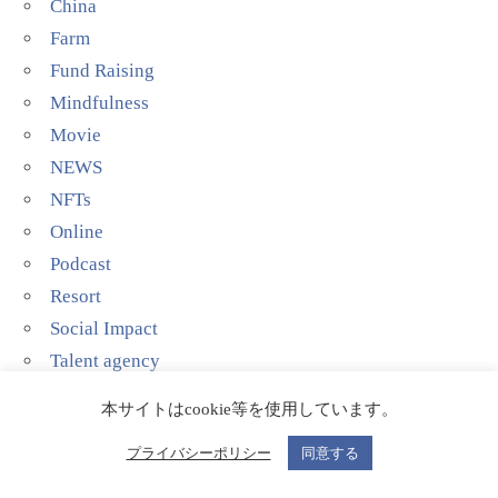
China
Farm
Fund Raising
Mindfulness
Movie
NEWS
NFTs
Online
Podcast
Resort
Social Impact
Talent agency
Technology
本サイトはcookie等を使用しています。
YouTube
プライバシーポリシー
同意する
当代艺术家(Contemporary Artist)
影院剧场(Theater)