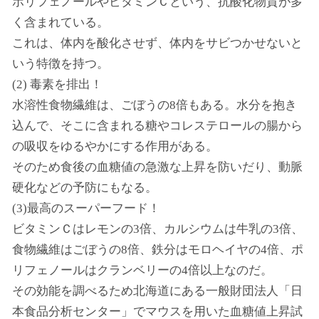
ポリフェノールやビタミンＣという、抗酸化物質が多
く含まれている。
これは、体内を酸化させず、体内をサビつかせないと
いう特徴を持つ。
(2) 毒素を排出！
水溶性食物繊維は、ごぼうの8倍もある。水分を抱き
込んで、そこに含まれる糖やコレステロールの腸から
の吸収をゆるやかにする作用がある。
そのため食後の血糖値の急激な上昇を防いだり、動脈
硬化などの予防にもなる。
(3)最高のスーパーフード！
ビタミンＣはレモンの3倍、カルシウムは牛乳の3倍、
食物繊維はごぼうの8倍、鉄分はモロヘイヤの4倍、ポ
リフェノールはクランベリーの4倍以上なのだ。
その効能を調べるため北海道にある一般財団法人「日
本食品分析センター」でマウスを用いた血糖値上昇試