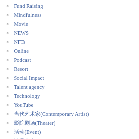
Fund Raising
Mindfulness
Movie
NEWS
NFTs
Online
Podcast
Resort
Social Impact
Talent agency
Technology
YouTube
当代艺术家(Contemporary Artist)
影院剧场(Theater)
活动(Event)