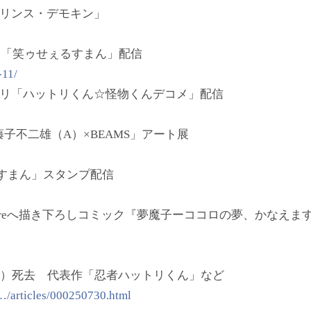
プリンス・デモキン」
ョンに「笑ゥせぇるすまん」配信
-11/
メアプリ「ハットリくん☆怪物くんデコメ」配信
:「藤子不二雄（A）×BEAMS」アート展
ぇるすまん」スタンプ配信
der™ Storeへ描き下ろしコミック『夢魔子ーココロの夢、かなえ
8）死去 代表作「忍者ハットリくん」など
s…/articles/000250730.html