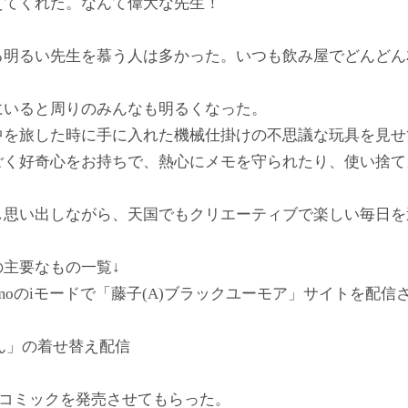
えてくれた。なんて偉大な先生！
る明るい先生を慕う人は多かった。いつも飲み屋でどんどん
にいると周りのみんなも明るくなった。
中を旅した時に手に入れた機械仕掛けの不思議な玩具を見せ
ごく好奇心をお持ちで、熱心にメモを守られたり、使い捨て
し思い出しながら、天国でもクリエーティブで楽しい毎日を
主要なもの一覧↓
 docomoのiモードで「藤子(A)ブラックユーモア」サイトを配
くん」の着せ替え配信
ルでeコミックを発売させてもらった。