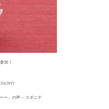
ト参加！
UNT]
ーー」の声― スポニチ