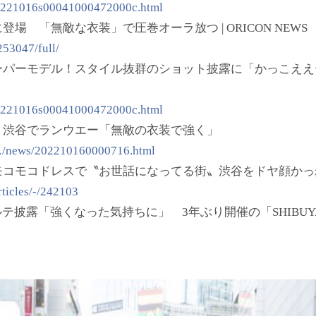
20221016s00041000472000c.html
 「無敵な衣装」で圧巻オーラ放つ | ORICON NEWS
253047/full/
ーパーモデル！スタイル抜群のショット披露に「かっこええ
20221016s00041000472000c.html
」渋谷でランウエー「無敵の衣装で強く」
/…/news/202210160000716.html
コモコドレスで〝お世話になってる街〟渋谷をドヤ顔かっ
rticles/-/242103
テ披露「強くなった気持ちに」 3年ぶり開催の「SHIBUYA