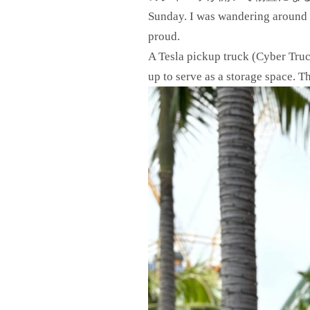
Sunday. I was wandering around 
proud.
A Tesla pickup truck (Cyber Truc
up to serve as a storage space. Th