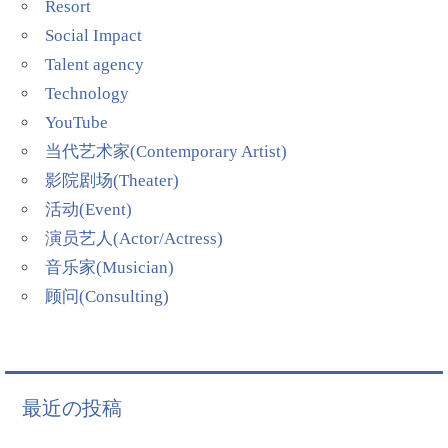
Resort
Social Impact
Talent agency
Technology
YouTube
当代艺术家(Contemporary Artist)
影院剧场(Theater)
活动(Event)
演员艺人(Actor/Actress)
音乐家(Musician)
顾问(Consulting)
最近の投稿