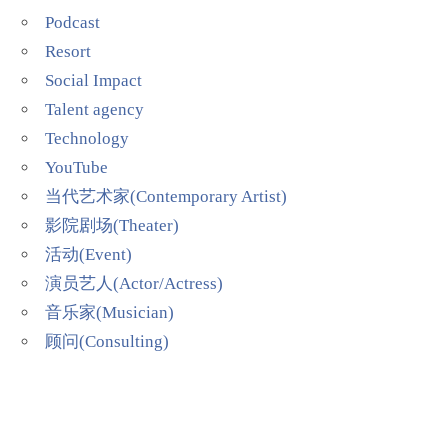
Podcast
Resort
Social Impact
Talent agency
Technology
YouTube
当代艺术家(Contemporary Artist)
影院剧场(Theater)
活动(Event)
演员艺人(Actor/Actress)
音乐家(Musician)
顾问(Consulting)