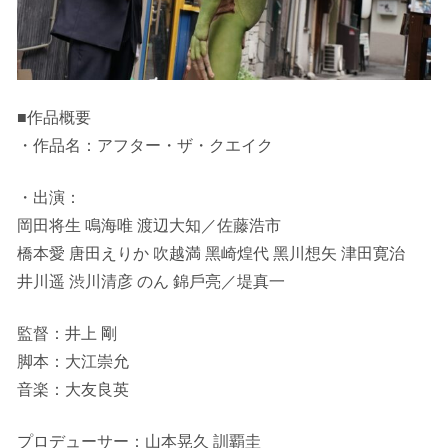
■作品概要
・作品名：アフター・ザ・クエイク
・出演：
岡⽥将⽣ 鳴海唯 渡辺⼤知／佐藤浩市
橋本愛 唐⽥えりか 吹越満 ⿊崎煌代 ⿊川想⽮ 津⽥寛治
井川遥 渋川清彦 のん 錦⼾亮／堤真⼀
監督：井上 剛
脚本：⼤江崇允
⾳楽：⼤友良英
プロデューサー：⼭本晃久 訓覇圭