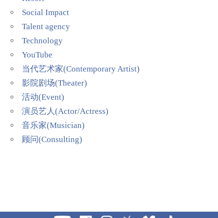
Social Impact
Talent agency
Technology
YouTube
当代艺术家(Contemporary Artist)
影院剧场(Theater)
活动(Event)
演员艺人(Actor/Actress)
音乐家(Musician)
顾问(Consulting)