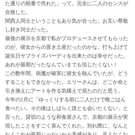
た通りの順番で売れた」って。完全に二人のセンスが
合致した。
関西人同士ということもあり気が合った。お互い尊敬
し好き同士だった。
最後の展示を京都で私がプロデュースさせてもらった
のが、彼女からの置き土産だったのかな。打ち上げて
誕生日サプライズパーディを出来たのは幸せだった。
あれが最期だったなんていまでも信じたくない！
この数年間、病魔が確実に彼女を蝕んでいたが、どう
することもできなかった。エリーさんは、どこか命と
引き換えにアートを作る気構えで居たのだと思う。
今年の2月に「ゆっくりする前に二人だけで晩ごはん
食べたい。その後はしばらく誰とも会いたくない」と
言った。貸切のような和食屋さんで、京都の展示が実
現したことをすごく喜んでくれた。別れ際に、なんと
なくこれが最期じゃないかと予感があり、見えなくな