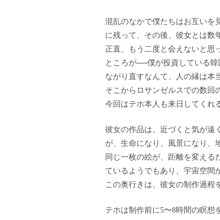
混乱のなかで僕たちはお互いを
に残って、その後、彼女とは数
正直、もう二度と会えないと思
ところが──僕が投資している
ながり直すなんて、人の縁は本
そこからロサンゼルスでの数回
今回はテホ本人も来日してくれ
彼女の作品は、近づくと気が遠
が、生命になり、風景になり、
同じ一枚の絵が、距離を変える
ているようでもあり、宇宙空間
この奥行きは、彼女の制作過程
テホは制作前に5〜8時間の瞑想