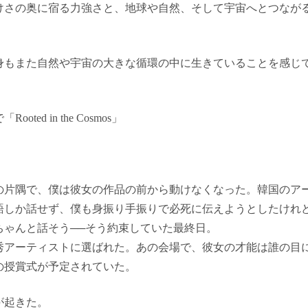
けさの奥に宿る力強さと、地球や自然、そして宇宙へとつなが
身もまた自然や宇宙の大きな循環の中に生きていることを感じ
d in the Cosmos」
片隅で、僕は彼女の作品の前から動けなくなった。韓国のアーティ
語しか話せず、僕も身振り手振りで必死に伝えようとしたけれ
ちゃんと話そう──そう約束していた最終日。
秀アーティストに選ばれた。あの会場で、彼女の才能は誰の目
の授賞式が予定されていた。
が起きた。