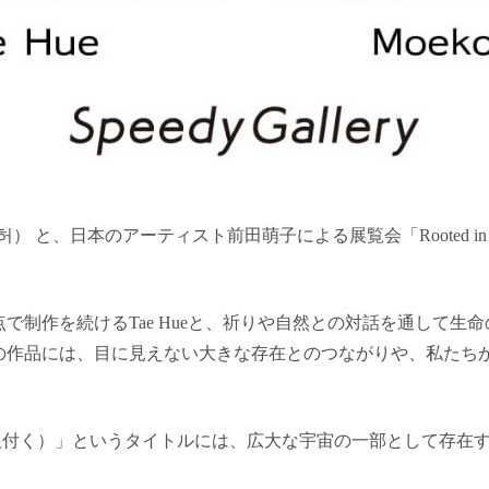
허） と、日本のアーティスト前田萌子による展覧会「Rooted in t
で制作を続けるTae Hueと、祈りや自然との対話を通して生
の作品には、目に見えない大きな存在とのつながりや、私たち
smos（宇宙に根付く）」というタイトルには、広大な宇宙の一部として