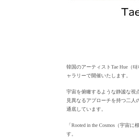
韓国のアーティストTae Hue（태
ャラリーで開催いたします。
宇宙を俯瞰するような静謐な視点
見異なるアプローチを持つ二人
通底しています。
「Rooted in the Co
す。