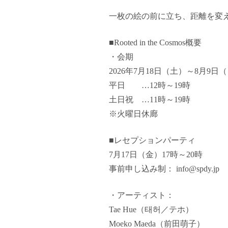
一枚の絵の前に立ち、距離を変
■Rooted in the Cosmos概要
・会期
2026年7月18日（土）～8月9日
平日 …12時～19時
土日祝 …11時～19時
※火曜日休廊
■レセプションパーティ
7月17日（金）17時～20時
事前申し込み制： info@sp
・アーティスト：
Tae Hue（태허／テホ）
Moeko Maeda（前田萌子）