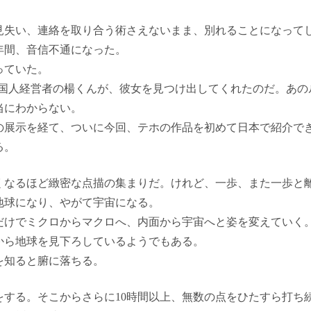
見失い、連絡を取り合う術さえないまま、別れることになって
年間、音信不通になった。
っていた。
韓国人経営者の楊くんが、彼女を見つけ出してくれたのだ。あの
当にわからない。
の展示を経て、ついに今回、テホの作品を初めて日本で紹介で
る。
くなるほど緻密な点描の集まりだ。けれど、一歩、また一歩と
地球になり、やがて宇宙になる。
だけでミクロからマクロへ、内面から宇宙へと姿を変えていく
から地球を見下ろしているようでもある。
を知ると腑に落ちる。
をする。そこからさらに10時間以上、無数の点をひたすら打ち