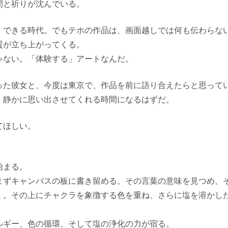
間と祈りが沈んでいる。
」できる時代。でもテホの作品は、画面越しでは何も伝わらな
質が立ち上がってくる。
ゃない。「体験する」アートなんだ。
った彼女と、今度は東京で、作品を前に語り合えたらと思って
、静かに思い出させてくれる時間になるはずだ。
てほしい。
始まる。
まずキャンバスの板に書き留める。その言葉の意味を見つめ、
く。その上にチャクラを象徴する色を重ね、さらに塩を溶かし
。
ルギー、色の循環、そして塩の浄化の力が宿る。