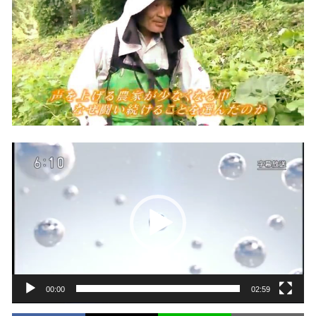
動
画
プ
レ
ー
ヤ
ー
00:00
02:59