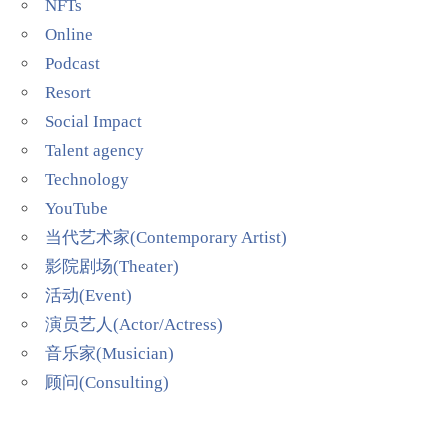
NFTs
Online
Podcast
Resort
Social Impact
Talent agency
Technology
YouTube
当代艺术家(Contemporary Artist)
影院剧场(Theater)
活动(Event)
演员艺人(Actor/Actress)
音乐家(Musician)
顾问(Consulting)