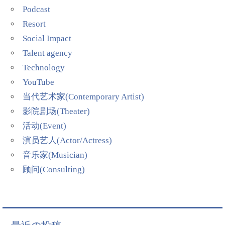
Podcast
Resort
Social Impact
Talent agency
Technology
YouTube
当代艺术家(Contemporary Artist)
影院剧场(Theater)
活动(Event)
演员艺人(Actor/Actress)
音乐家(Musician)
顾问(Consulting)