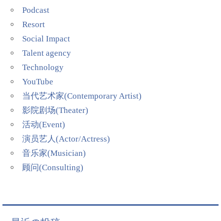
Podcast
Resort
Social Impact
Talent agency
Technology
YouTube
当代艺术家(Contemporary Artist)
影院剧场(Theater)
活动(Event)
演员艺人(Actor/Actress)
音乐家(Musician)
顾问(Consulting)