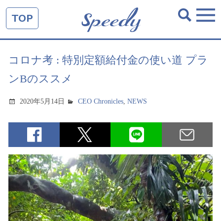
TOP
コロナ考 : 特別定額給付金の使い道 プラ
ンBのススメ
2020年5月14日
CEO Chronicles
,
NEWS