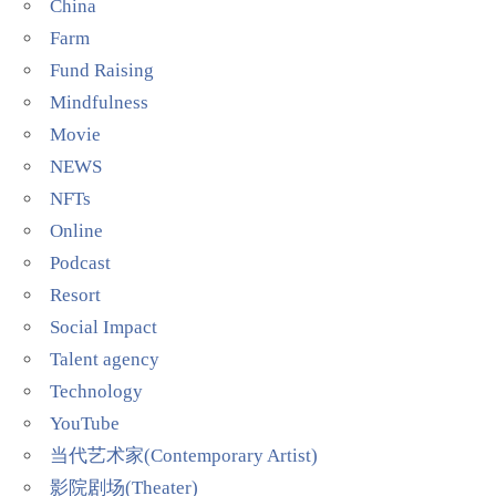
China
Farm
Fund Raising
Mindfulness
Movie
NEWS
NFTs
Online
Podcast
Resort
Social Impact
Talent agency
Technology
YouTube
当代艺术家(Contemporary Artist)
影院剧场(Theater)