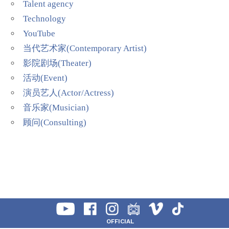
Talent agency
Technology
YouTube
当代艺术家(Contemporary Artist)
影院剧场(Theater)
活动(Event)
演员艺人(Actor/Actress)
音乐家(Musician)
顾问(Consulting)
OFFICIAL