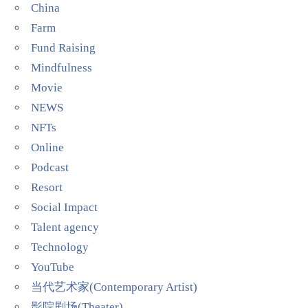
China
Farm
Fund Raising
Mindfulness
Movie
NEWS
NFTs
Online
Podcast
Resort
Social Impact
Talent agency
Technology
YouTube
当代艺术家(Contemporary Artist)
影院剧场(Theater)