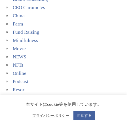
CEO Chronicles
China
Farm
Fund Raising
Mindfulness
Movie
NEWS
NFTs
Online
Podcast
Resort
Social Impact
本サイトはcookie等を使用しています。
Talent agency
Technology
プライバシーポリシー
同意する
YouTube