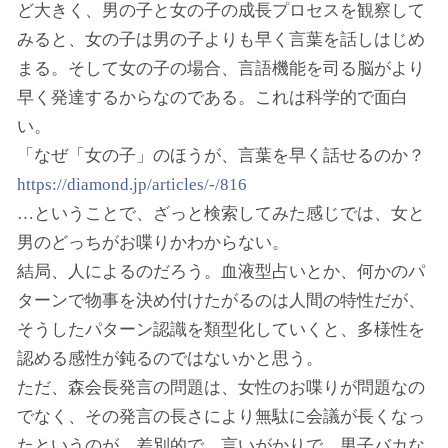
ど大きく、男の子と女の子の成長プロセスを観察して
みると、女の子は男の子よりも早く言葉を話しはじめ
まる。そして女の子の場合、言語機能を司る脳がより
早く発達するからなのである。これは科学的で面白
い。
「なぜ「女の子」のほうが、言葉を早く話せるのか？
https://diamond.jp/articles/-/816
…ということで、ざっと検索してみた感じでは、女と
男のどっちがお喋りかわからない。
結局、人によるのだろう。血液型占いとか、何かのパ
ターンで物事を決め付けたがるのは人間の特性だが、
そうしたパターン認識を類型化していくと、多様性を
認める感性が鈍るのではないかと思う。
ただ、森会長発言の問題は、女性のお喋りが問題なの
でなく、その発言の長さにより無駄に会議が長くなっ
たというのが、差別的で、言いがかりで、男子バカな