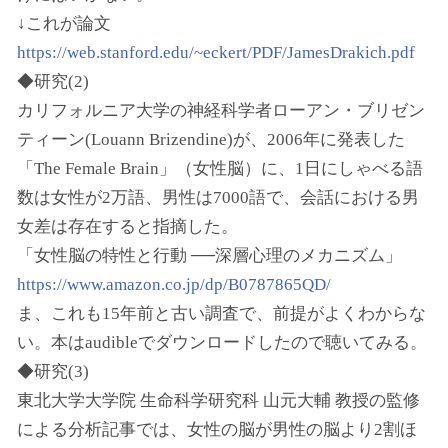
↓これが論文
https://web.stanford.edu/~eckert/PDF/JamesDrakich.pdf
◆研究(2)
カリフォルニア大学の神経科学者ローアン・ブリゼン
ティーン(Louann Brizendine)が、2006年に発表した
「The Female Brain」（女性脳）に、1日にしゃべる語
数は女性が2万語、男性は7000語で、会話における男
女差は存在すると指摘した。
「女性脳の特性と行動 ──深層心理のメカニズム」
https://www.amazon.co.jp/dp/B0787865QD/
ま、これも15年前と古い調査で、前提がよくわからな
い。本はaudibleでダウンロードしたので聴いてみる。
◆研究(3)
東北大学大学院 生命科学研究科 山元大輔 教授の監修
による分析記事では、女性の脳が男性の脳より2割ほ