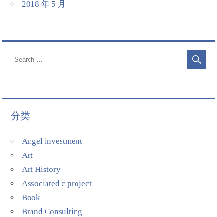
2018 年 5 月
分类
Angel investment
Art
Art History
Associated c project
Book
Brand Consulting