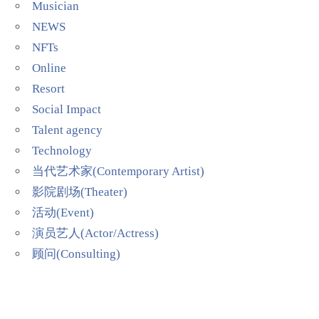
Musician
NEWS
NFTs
Online
Resort
Social Impact
Talent agency
Technology
当代艺术家(Contemporary Artist)
影院剧场(Theater)
活动(Event)
演员艺人(Actor/Actress)
顾问(Consulting)