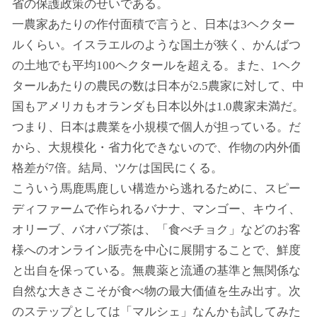
省の保護政策のせいである。
一農家あたりの作付面積で言うと、日本は3ヘクター
ルくらい。イスラエルのような国土が狭く、かんばつ
の土地でも平均100ヘクタールを超える。また、1ヘク
タールあたりの農民の数は日本が2.5農家に対して、中
国もアメリカもオランダも日本以外は1.0農家未満だ。
つまり、日本は農業を小規模で個人が担っている。だ
から、大規模化・省力化できないので、作物の内外価
格差が7倍。結局、ツケは国民にくる。
こういう馬鹿馬鹿しい構造から逃れるために、スピー
ディファームで作られるバナナ、マンゴー、キウイ、
オリーブ、バオバブ茶は、「食べチョク」などのお客
様へのオンライン販売を中心に展開することで、鮮度
と出自を保っている。無農薬と流通の基準と無関係な
自然な大きさこそが食べ物の最大価値を生み出す。次
のステップとしては「マルシェ」なんかも試してみた