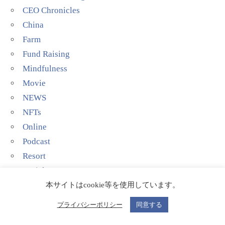
CEO Chronicles
China
Farm
Fund Raising
Mindfulness
Movie
NEWS
NFTs
Online
Podcast
Resort
Social Impact
Talent agency
本サイトはcookie等を使用しています。
Technology
プライバシーポリシー
同意する
YouTube