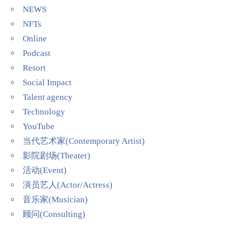
NEWS
NFTs
Online
Podcast
Resort
Social Impact
Talent agency
Technology
YouTube
当代艺术家(Contemporary Artist)
影院剧场(Theater)
活动(Event)
演员艺人(Actor/Actress)
音乐家(Musician)
顾问(Consulting)