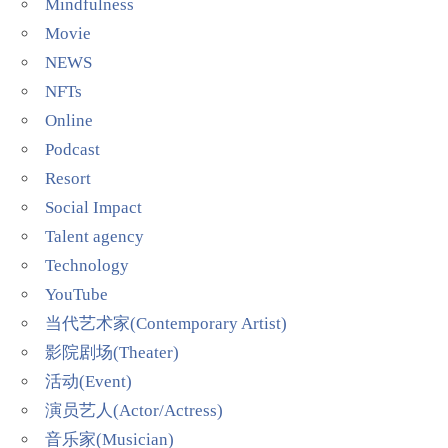
Mindfulness
Movie
NEWS
NFTs
Online
Podcast
Resort
Social Impact
Talent agency
Technology
YouTube
当代艺术家(Contemporary Artist)
影院剧场(Theater)
活动(Event)
演员艺人(Actor/Actress)
音乐家(Musician)