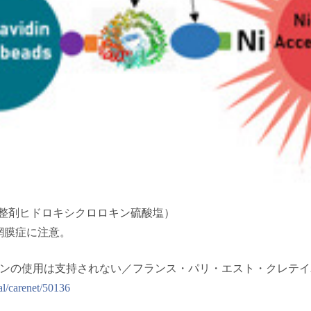
疫調整剤ヒドロキシクロロキン硫酸塩）
網膜症に注意。
ロロキンの使用は支持されない／フランス・パリ・エスト・クレテ
al/carenet/50136