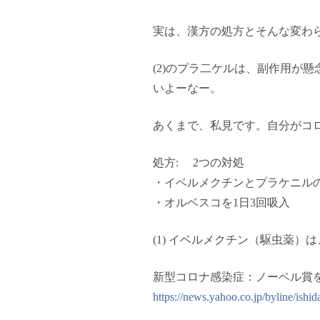
実は、漢方の処方とそんな変わ
(2)のプラ二ケルは、副作用が
いよーなー。
あくまで、私見です。自分がコ
処方: 2つの対処
・イベルメクチンとプラケニル
・オルベスコを1日3回吸入
(1) イベルメクチン（駆虫薬
新型コロナ感染症：ノーベル賞を
https://news.yahoo.co.jp/byline/is