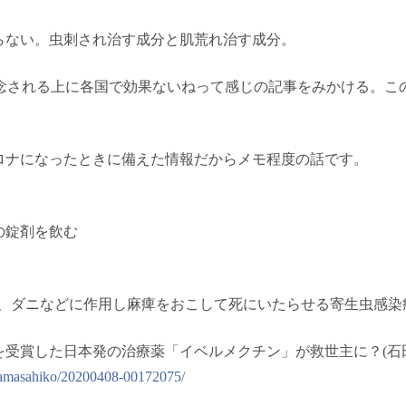
らない。虫刺され治す成分と肌荒れ治す成分。
懸念される上に各国で効果ないねって感じの記事をみかける。こ
ロナになったときに備えた情報だからメモ程度の話です。
の錠剤を飲む
）は、ダニなどに作用し麻痺をおこして死にいたらせる寄生虫感
受賞した日本発の治療薬「イベルメクチン」が救世主に？(石田雅彦
hidamasahiko/20200408-00172075/