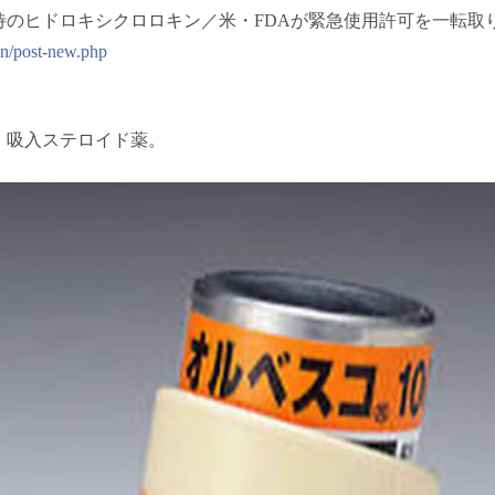
待のヒドロキシクロロキン／米・FDAが緊急使用許可を一転取
in/post-new.php
、吸入ステロイド薬。