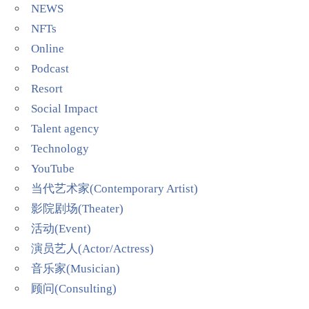
NEWS
NFTs
Online
Podcast
Resort
Social Impact
Talent agency
Technology
YouTube
当代艺术家(Contemporary Artist)
影院剧场(Theater)
活动(Event)
演员艺人(Actor/Actress)
音乐家(Musician)
顾问(Consulting)