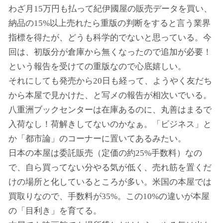
わざ月15万円も払って紀伊國屋の販売データを買い、
納品の15%以上売れたら重版の判断をすると言う業界
指標を得たが、どうも科学的でないと思っている。今
回は、初版分が倉庫から無くなったので追加が必要！
という報告を受けての重版なので心底嬉しい。
それにしても発売から20日も経って、ようやく友だち
から本屋で見かけた、と写メの報告が相次いでいる。
八重洲ブックセンターは在庫あるのに、丸善はまるで
入荷なし！荷解きしてないのかなぁ。「ビジネス」と
か「都市論」のコーナーに置いてあるみたい。
日本の本屋は委託販売（定価の約25%手数料）なの
で、自ら買ってない分やる気が低く、売れ筋を置くだ
けの場所と化しているところが多い。米国の本屋では
買取りなので、手数料が35%。この10%の違いが本屋
の「目利き」を育てる。