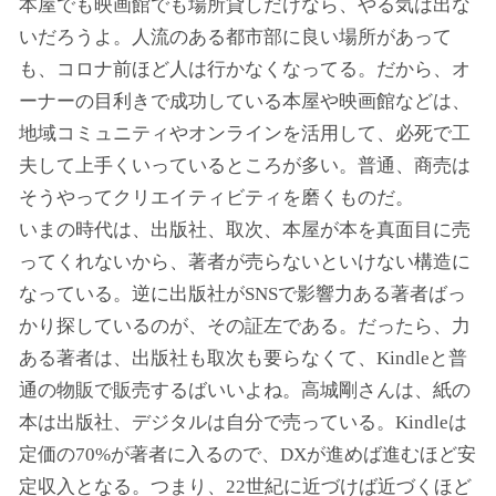
本屋でも映画館でも場所貸しだけなら、やる気は出な
いだろうよ。人流のある都市部に良い場所があって
も、コロナ前ほど人は行かなくなってる。だから、オ
ーナーの目利きで成功している本屋や映画館などは、
地域コミュニティやオンラインを活用して、必死で工
夫して上手くいっているところが多い。普通、商売は
そうやってクリエイティビティを磨くものだ。
いまの時代は、出版社、取次、本屋が本を真面目に売
ってくれないから、著者が売らないといけない構造に
なっている。逆に出版社がSNSで影響力ある著者ばっ
かり探しているのが、その証左である。だったら、力
ある著者は、出版社も取次も要らなくて、Kindleと普
通の物販で販売するばいいよね。高城剛さんは、紙の
本は出版社、デジタルは自分で売っている。Kindleは
定価の70%が著者に入るので、DXが進めば進むほど安
定収入となる。つまり、22世紀に近づけば近づくほど